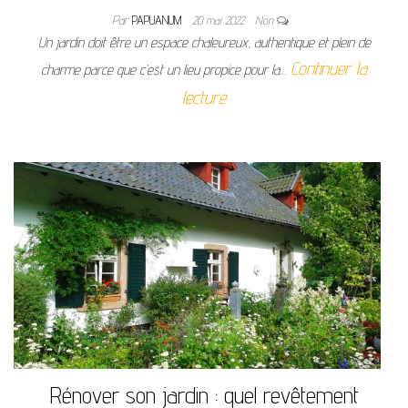
Par
PAPUANUM
20 mai 2022
Non
Un jardin doit être un espace chaleureux, authentique et plein de
Continuer la
charme parce que c’est un lieu propice pour la…
lecture
Rénover son jardin : quel revêtement