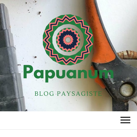
PAPUANUM
Blog paysagiste