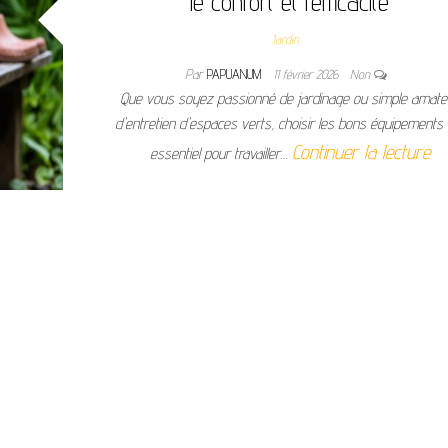
le confort et l’efficacité
Jardin
Par
PAPUANUM
11 février 2026
Non
Que vous soyez passionné de jardinage ou simple amate
d'entretien d'espaces verts, choisir les bons équipements 
Continuer la lecture
essentiel pour travailler…