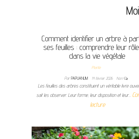
Moi
Comment identifier un arbre à part
ses feuilles : comprendre leur rôle 
dans la vie végétale
Plante
Par
PAPUANUM
14 février 2026
Non
Les feuilles des arbres constituent un véritable livre ouve
Con
sait les observer. Leur forme, leur disposition et leur…
lecture