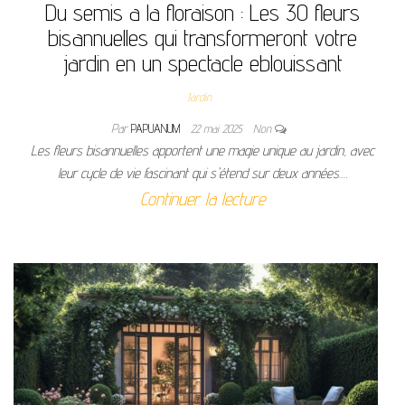
Du semis a la floraison : Les 30 fleurs
bisannuelles qui transformeront votre
jardin en un spectacle eblouissant
Jardin
Par
PAPUANUM
22 mai 2025
Non
Les fleurs bisannuelles apportent une magie unique au jardin, avec
leur cycle de vie fascinant qui s'étend sur deux années.…
Continuer la lecture