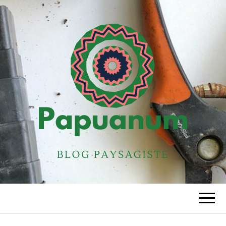
PAPUANUM
Blog paysagiste