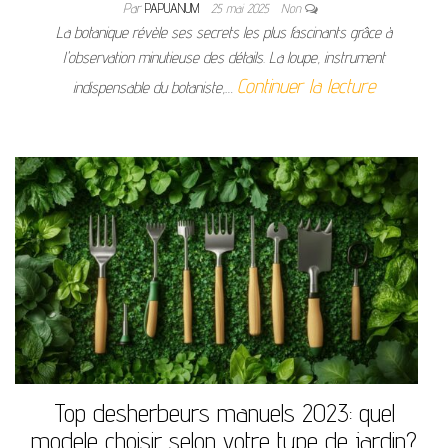
Par
PAPUANUM
25 mai 2025
Non
La botanique révèle ses secrets les plus fascinants grâce à
l'observation minutieuse des détails. La loupe, instrument
Continuer la lecture
indispensable du botaniste,…
Top desherbeurs manuels 2023: quel
modele choisir selon votre type de jardin?