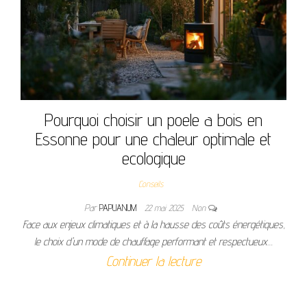
Pourquoi choisir un poele a bois en
Essonne pour une chaleur optimale et
ecologique
Conseils
Par
PAPUANUM
22 mai 2025
Non
Face aux enjeux climatiques et à la hausse des coûts énergétiques,
le choix d'un mode de chauffage performant et respectueux…
Continuer la lecture