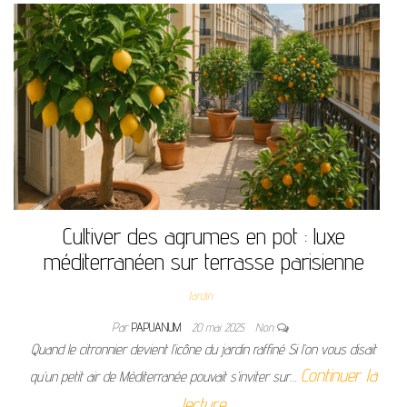
Cultiver des agrumes en pot : luxe
méditerranéen sur terrasse parisienne
Jardin
Par
PAPUANUM
20 mai 2025
Non
Quand le citronnier devient l’icône du jardin raffiné Si l’on vous disait
Continuer la
qu’un petit air de Méditerranée pouvait s’inviter sur…
lecture