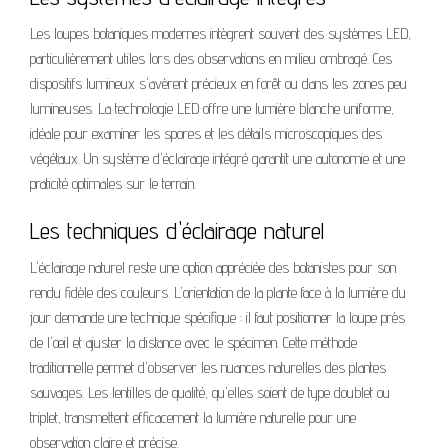
Les loupes botaniques modernes intègrent souvent des systèmes LED,
particulièrement utiles lors des observations en milieu ombragé. Ces
dispositifs lumineux s'avèrent précieux en forêt ou dans les zones peu
lumineuses. La technologie LED offre une lumière blanche uniforme,
idéale pour examiner les spores et les détails microscopiques des
végétaux. Un système d'éclairage intégré garantit une autonomie et une
praticité optimales sur le terrain.
Les techniques d'éclairage naturel
L'éclairage naturel reste une option appréciée des botanistes pour son
rendu fidèle des couleurs. L'orientation de la plante face à la lumière du
jour demande une technique spécifique : il faut positionner la loupe près
de l'œil et ajuster la distance avec le spécimen. Cette méthode
traditionnelle permet d'observer les nuances naturelles des plantes
sauvages. Les lentilles de qualité, qu'elles soient de type doublet ou
triplet, transmettent efficacement la lumière naturelle pour une
observation claire et précise.