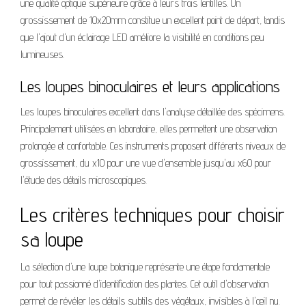
une qualité optique supérieure grâce à leurs trois lentilles. Un
grossissement de 10x20mm constitue un excellent point de départ, tandis
que l'ajout d'un éclairage LED améliore la visibilité en conditions peu
lumineuses.
Les loupes binoculaires et leurs applications
Les loupes binoculaires excellent dans l'analyse détaillée des spécimens.
Principalement utilisées en laboratoire, elles permettent une observation
prolongée et confortable. Ces instruments proposent différents niveaux de
grossissement, du x10 pour une vue d'ensemble jusqu'au x60 pour
l'étude des détails microscopiques.
Les critères techniques pour choisir
sa loupe
La sélection d'une loupe botanique représente une étape fondamentale
pour tout passionné d'identification des plantes. Cet outil d'observation
permet de révéler les détails subtils des végétaux, invisibles à l'œil nu.