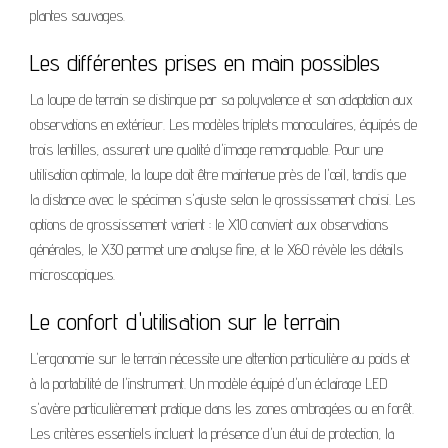
plantes sauvages.
Les différentes prises en main possibles
La loupe de terrain se distingue par sa polyvalence et son adaptation aux
observations en extérieur. Les modèles triplets monoculaires, équipés de
trois lentilles, assurent une qualité d'image remarquable. Pour une
utilisation optimale, la loupe doit être maintenue près de l'œil, tandis que
la distance avec le spécimen s'ajuste selon le grossissement choisi. Les
options de grossissement varient : le X10 convient aux observations
générales, le X30 permet une analyse fine, et le X60 révèle les détails
microscopiques.
Le confort d'utilisation sur le terrain
L'ergonomie sur le terrain nécessite une attention particulière au poids et
à la portabilité de l'instrument. Un modèle équipé d'un éclairage LED
s'avère particulièrement pratique dans les zones ombragées ou en forêt.
Les critères essentiels incluent la présence d'un étui de protection, la