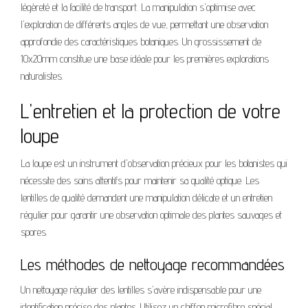
légèreté et la facilité de transport. La manipulation s'optimise avec
l'exploration de différents angles de vue, permettant une observation
approfondie des caractéristiques botaniques. Un grossissement de
10x20mm constitue une base idéale pour les premières explorations
naturalistes.
L'entretien et la protection de votre
loupe
La loupe est un instrument d'observation précieux pour les botanistes qui
nécessite des soins attentifs pour maintenir sa qualité optique. Les
lentilles de qualité demandent une manipulation délicate et un entretien
régulier pour garantir une observation optimale des plantes sauvages et
spores.
Les méthodes de nettoyage recommandées
Un nettoyage régulier des lentilles s'avère indispensable pour une
identification précise des plantes. Utilisez un chiffon microfibre spécial