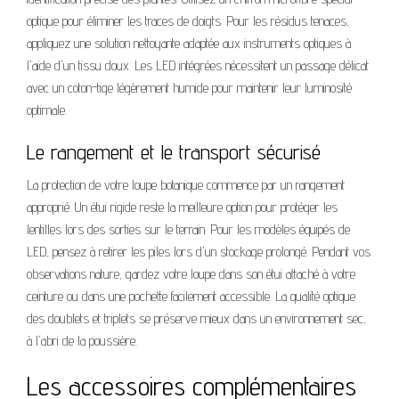
optique pour éliminer les traces de doigts. Pour les résidus tenaces,
appliquez une solution nettoyante adaptée aux instruments optiques à
l'aide d'un tissu doux. Les LED intégrées nécessitent un passage délicat
avec un coton-tige légèrement humide pour maintenir leur luminosité
optimale.
Le rangement et le transport sécurisé
La protection de votre loupe botanique commence par un rangement
approprié. Un étui rigide reste la meilleure option pour protéger les
lentilles lors des sorties sur le terrain. Pour les modèles équipés de
LED, pensez à retirer les piles lors d'un stockage prolongé. Pendant vos
observations nature, gardez votre loupe dans son étui attaché à votre
ceinture ou dans une pochette facilement accessible. La qualité optique
des doublets et triplets se préserve mieux dans un environnement sec,
à l'abri de la poussière.
Les accessoires complémentaires