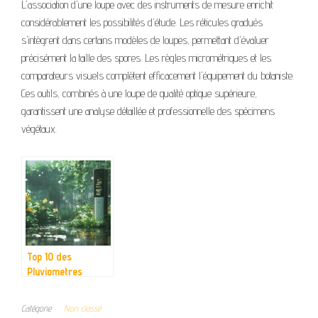
L'association d'une loupe avec des instruments de mesure enrichit
considérablement les possibilités d'étude. Les réticules gradués
s'intègrent dans certains modèles de loupes, permettant d'évaluer
précisément la taille des spores. Les règles micrométriques et les
comparateurs visuels complètent efficacement l'équipement du botaniste.
Ces outils, combinés à une loupe de qualité optique supérieure,
garantissent une analyse détaillée et professionnelle des spécimens
végétaux.
Top 10 des
Pluviometres
Connectes 2025 :
Innovation et
Catégorie
Non classé
Precision au