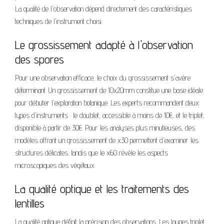
La qualité de l'observation dépend directement des caractéristiques
techniques de l'instrument choisi.
Le grossissement adapté à l'observation
des spores
Pour une observation efficace, le choix du grossissement s'avère
déterminant. Un grossissement de 10x20mm constitue une base idéale
pour débuter l'exploration botanique. Les experts recommandent deux
types d'instruments : le doublet, accessible à moins de 10€, et le triplet,
disponible à partir de 30€. Pour les analyses plus minutieuses, des
modèles offrant un grossissement de x30 permettent d'examiner les
structures délicates, tandis que le x60 révèle les aspects
microscopiques des végétaux.
La qualité optique et les traitements des
lentilles
La qualité optique définit la précision des observations. Les loupes triplet