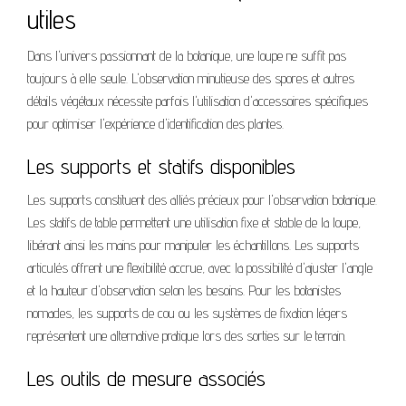
utiles
Dans l'univers passionnant de la botanique, une loupe ne suffit pas
toujours à elle seule. L'observation minutieuse des spores et autres
détails végétaux nécessite parfois l'utilisation d'accessoires spécifiques
pour optimiser l'expérience d'identification des plantes.
Les supports et statifs disponibles
Les supports constituent des alliés précieux pour l'observation botanique.
Les statifs de table permettent une utilisation fixe et stable de la loupe,
libérant ainsi les mains pour manipuler les échantillons. Les supports
articulés offrent une flexibilité accrue, avec la possibilité d'ajuster l'angle
et la hauteur d'observation selon les besoins. Pour les botanistes
nomades, les supports de cou ou les systèmes de fixation légers
représentent une alternative pratique lors des sorties sur le terrain.
Les outils de mesure associés