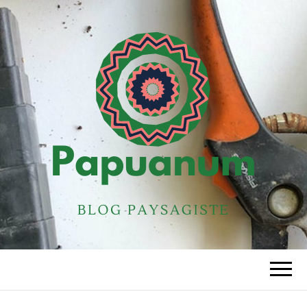
PAPUANUM
Blog paysagiste