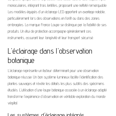
monoculaires, intégrant trois lentilles, proposent une netteté remarquable.
Les modèles équipés d'un éclairage LED apportent un avantage notable,
particulièrement lors des observations en forêt ou dans des zones
ombragées. La marque France Loupe se distingue par la fiabilité de ses
produits. Un étui de protection accompagne généralement ces
instruments, assurant leur longévité et leur transport sécurisé.
L'éclairage dans l'observation
botanique
L'éclairage représente un facteur déterminant pour une observation
botanique réussie. Un bon système lumineux facilite l'identification des
plantes sauvages et révèle les détails les plus subtils des spécimens
étudiés. L'utilisation d'une loupe botanique associée à un éclairage adapté
transforme l'expérience d'observation en véritable exploration du monde
végétal.
Les systèmes d'éclairage intégrés