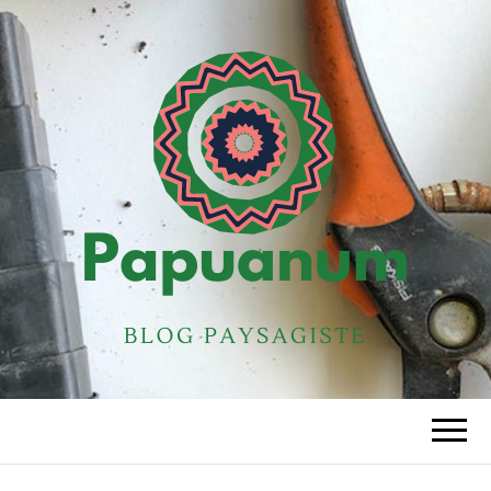
PAPUANUM
Blog paysagiste