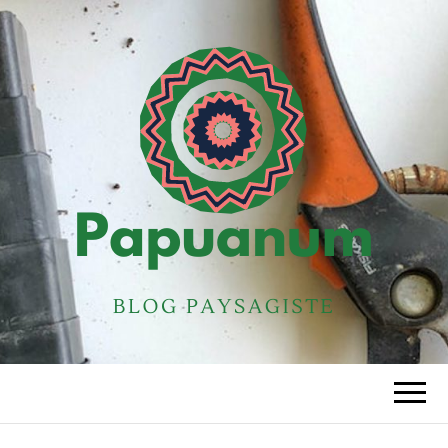
PAPUANUM
Blog paysagiste