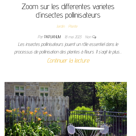
Zoom sur les differentes varietes
d’insectes pollinisateurs
Jardin
Plante
Par
PAPUANUM
18 mai 2023
Non
Les insectes pollinisateurs jouent un rôle essentiel dans le
processus de pollinisation des plantes à fleurs. Il s’agit le plus…
Continuer la lecture