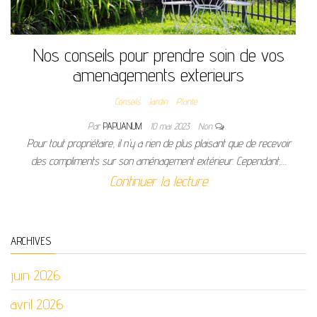
Nos conseils pour prendre soin de vos
amenagements exterieurs
Conseils
Jardin
Plante
Par
PAPUANUM
10 mai 2023
Non
Pour tout propriétaire, il n’y a rien de plus plaisant que de recevoir
des compliments sur son aménagement extérieur. Cependant,…
Continuer la lecture
ARCHIVES
juin 2026
avril 2026