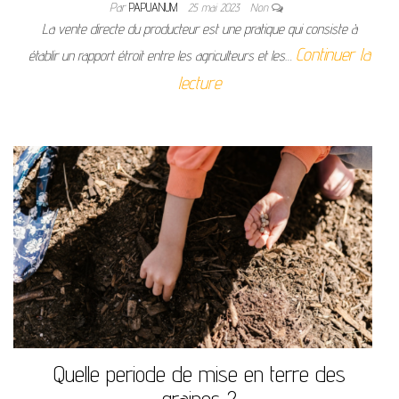
Par
PAPUANUM
25 mai 2023
Non
La vente directe du producteur est une pratique qui consiste à
Continuer la
établir un rapport étroit entre les agriculteurs et les…
lecture
Quelle periode de mise en terre des
graines ?