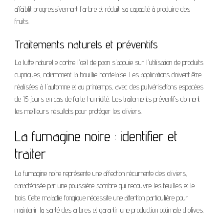
affaiblit progressivement l'arbre et réduit sa capacité à produire des
fruits.
Traitements naturels et préventifs
La lutte naturelle contre l'œil de paon s'appuie sur l'utilisation de produits
cupriques, notamment la bouillie bordelaise. Les applications doivent être
réalisées à l'automne et au printemps, avec des pulvérisations espacées
de 15 jours en cas de forte humidité. Les traitements préventifs donnent
les meilleurs résultats pour protéger les oliviers.
La fumagine noire : identifier et
traiter
La fumagine noire représente une affection récurrente des oliviers,
caractérisée par une poussière sombre qui recouvre les feuilles et le
bois. Cette maladie fongique nécessite une attention particulière pour
maintenir la santé des arbres et garantir une production optimale d'olives.