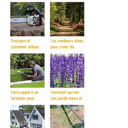
Pourquoi et
Les meilleurs idées
comment utiliser
pour créer de
une tronçonneuse
l’ombre dans un
électrique ?
jardin
Faire appel à un
Comment garder
Jardinier pour
son jardin beau et
entretenir votre
charmant sans
jardin.
grand entretien?