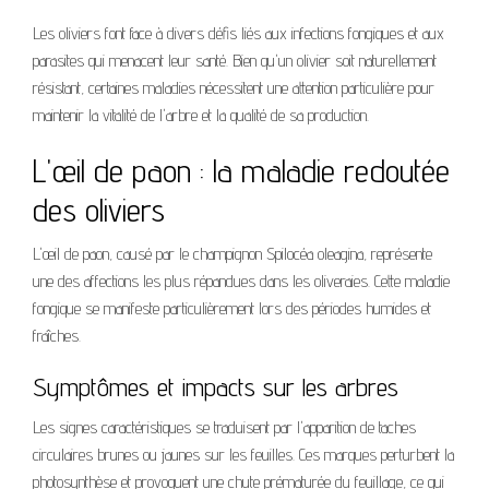
Les oliviers font face à divers défis liés aux infections fongiques et aux
parasites qui menacent leur santé. Bien qu'un olivier soit naturellement
résistant, certaines maladies nécessitent une attention particulière pour
maintenir la vitalité de l'arbre et la qualité de sa production.
L'œil de paon : la maladie redoutée
des oliviers
L'œil de paon, causé par le champignon Spilocéa oleagina, représente
une des affections les plus répandues dans les oliveraies. Cette maladie
fongique se manifeste particulièrement lors des périodes humides et
fraîches.
Symptômes et impacts sur les arbres
Les signes caractéristiques se traduisent par l'apparition de taches
circulaires brunes ou jaunes sur les feuilles. Ces marques perturbent la
photosynthèse et provoquent une chute prématurée du feuillage, ce qui