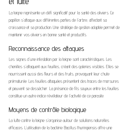
et lutte
La teigne représente un défi significatif pour la santé des oliviers. Ce
papillon s'attaque aux différentes parties de l'arbre, affectant sa
croissance et sa production. Une stratégie de gestion adaptée permet de
maintenir vos oliviers en bonne santé et productifs.
Reconnaissance des attaques
Les signes d'une infestation par la teigne sont caractéristiques. Les
chenilles s'attaquent aux feuilles, créant des galeries visibles. Elles se
nourrissent aussi des fleurs et des fruits, provoquant leur chute
prématurée. Les feuilles attaquées présentent des traces de morsures
et peuvent se dessécher. La présence de fils soyeux entre les feuilles
constitue un autre indice révélateur de l'activité de ce parasite.
Moyens de contrôle biologique
La lutte contre la teigne s'organise autour de solutions naturelles
efficaces. L'utilisation de la bactérie Bacillus thuringiensis offre une