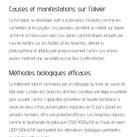
Causes et manifestations sur l'olivier
La fumagine se développe suite à la présence d'insectes comme les
cochenilles et les psylles. Ces parasites sécrètent un miellat sur lequel
se forme la moisissure noire. Les signes caractéristiques incluent une
couche noirâtre sur les feuilles et les branches, altérant la
photosynthèse et affaiblissant progressivement l'arbre. Les arbres
jeunes montrent une sensibilité accrue face à cette infection.
Méthodes biologiques efficaces
Le traitement naturel commence par un nettoyage du tronc au savon de
Marseille. La taille des branches affectées constitue une étape essentielle
pour assainir l'arbre. L'application préventive de bouillie bordelaise, à
raison de deux à trois pulvérisations espacées de 15 jours durant les
périodes humides, offre une protection efficace. Les fongicides naturels
comme le bicarbonate de potassium (500-1000g/hl) ou l'huile de neem
(300-500ml/hl) représentent des alternatives biologiques pertinentes