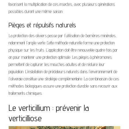
favorisent la multiplication de ces insectes, avec plusieurs générations
possibles durant une même saison.
Pièges et répulsifs naturels
La protection des oliviers passe par l'utilisation de barrières minérales,
notamment l'argile verte. Cette méthode naturelle forme une protection
physique sur les fruits. L'application doit être renouvelée quatre fois par
an pour maintenir une protection optimale. Les pièges à phéromones
permettent de capturer les mouches adultes et de réduire leur
population. L'installation de prédateurs naturels dans l'environnement de
l'oliveraie constitue une stratégie complémentaire. La combinaison de ces
méthodes biologiques assure une protection durable sans recourir aux
traitements chimiques.
Le verticillium : prévenir la
verticilliose