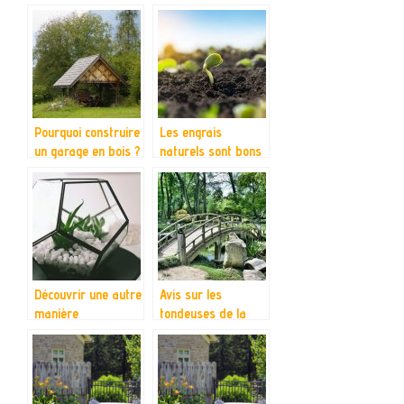
votre jardin?
de faire
Pourquoi construire
Les engrais
un garage en bois ?
naturels sont bons
pour la plantation
et pour assurer une
bonne nutrition des
plantes
Découvrir une autre
Avis sur les
manière
tondeuses de la
d’apprécier la
marque Einhell
nature avec un
terrarium