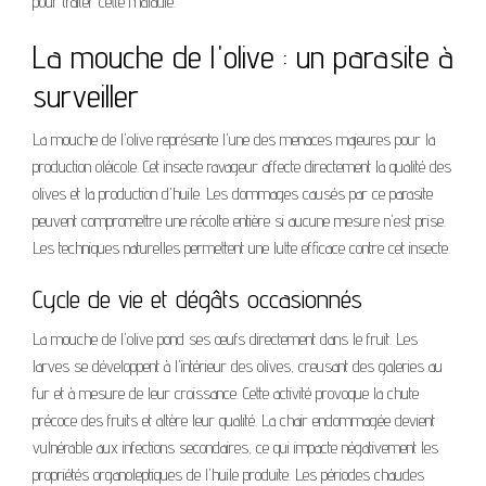
pour traiter cette maladie.
La mouche de l'olive : un parasite à
surveiller
La mouche de l'olive représente l'une des menaces majeures pour la
production oléicole. Cet insecte ravageur affecte directement la qualité des
olives et la production d'huile. Les dommages causés par ce parasite
peuvent compromettre une récolte entière si aucune mesure n'est prise.
Les techniques naturelles permettent une lutte efficace contre cet insecte.
Cycle de vie et dégâts occasionnés
La mouche de l'olive pond ses œufs directement dans le fruit. Les
larves se développent à l'intérieur des olives, creusant des galeries au
fur et à mesure de leur croissance. Cette activité provoque la chute
précoce des fruits et altère leur qualité. La chair endommagée devient
vulnérable aux infections secondaires, ce qui impacte négativement les
propriétés organoleptiques de l'huile produite. Les périodes chaudes