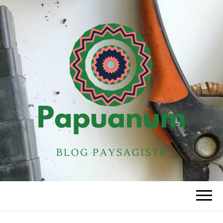
PAPUANUM
Blog paysagiste