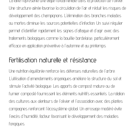
La taille représente une étape fondamentale dans la protection de l'olivier.
Une structure aérée favorise la circulation de l'air et réduit les risques de
développement des champignons. L'élimination des branches malades
ou mortes diminue les sources potentielles d'infection. Un suivi régulier
permet d'identifier rapidement les signes d'attaque et d'agir avec des
traitements biologiques comme la bouillie bordelaise, particulièrement
efficace en application préventive à l'automne et au printemps.
Fertilisation naturelle et résistance
Une nutrition équilibrée renforce les défenses naturelles de l'arbre.
L'utilisation d'amendements organiques améliore la structure du sol et
stimule l'activité biologique. Les apports de compost mature ou de
fumier composté fournissent les éléments nutritifs essentiels. La rotation
des cultures aux alentours de l'olivier et l'association avec des plantes
compagnes renforcent l'écosystème global. Un arrosage modéré évite
l'excès d'humidité, facteur favorisant le développement des maladies
fongiques.