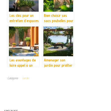
Les clés pour un
Bien choisir ses
entretien d’espaces
sacs poubelles pour
verts réussi à Caen
déchets verts :
conseils pratiques
et éco-
responsables
Les avantages de
Amenager son
faire appel à un
jardin pour profiter
paysagiste
de repas
moderne pour votre
conviviaux en plein
Catégorie
Jardin
jardin
air