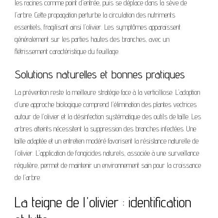
les racines comme point d'entrée, puis se déplace dans la sève de
l'arbre. Cette propagation perturbe la circulation des nutriments
essentiels, fragilisant ainsi l'olivier. Les symptômes apparaissent
généralement sur les parties hautes des branches, avec un
flétrissement caractéristique du feuillage.
Solutions naturelles et bonnes pratiques
La prévention reste la meilleure stratégie face à la verticilliose. L'adoption
d'une approche biologique comprend l'élimination des plantes vectrices
autour de l'olivier et la désinfection systématique des outils de taille. Les
arbres atteints nécessitent la suppression des branches infectées. Une
taille adaptée et un entretien modéré favorisent la résistance naturelle de
l'olivier. L'application de fongicides naturels, associée à une surveillance
régulière, permet de maintenir un environnement sain pour la croissance
de l'arbre.
La teigne de l'olivier : identification