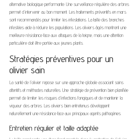
alternative biologique performante. Une surveillance régulière des arbres
permet d'intervenir au bon moment. Les traitements préventifs en mars
sont recommandés pour limiter les infestations. La taille des branches
infestées aide à réduire les populations. Les oliviers âgés montrent une
meilleure résistance face aux attaques de la teigne, mais une attention
particulière doit être portée aux jeunes plants.
Stratégies préventives pour un
olivier sain
La santé de l'olivier repose sur une approche globale associant soins
attentifs et méthodes naturelles. Une stratégie de prévention bien planifiée
permet de limiter les risques d'infections fongiques et de maintenir la
vigueur des arbres. Les oliviers bien entretenus développent
naturellement une résistance face aux principaux agents pathogènes.
Entretien régulier et taille adaptée