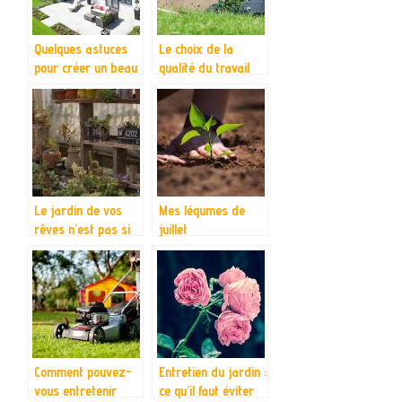
Quelques astuces
Le choix de la
pour créer un beau
qualité du travail
jardin
avec une tondeuse
manuelle
Le jardin de vos
Mes légumes de
rêves n’est pas si
juillet
difficile à réaliser
après tout
Comment pouvez-
Entretien du jardin :
vous entretenir
ce qu’il faut éviter