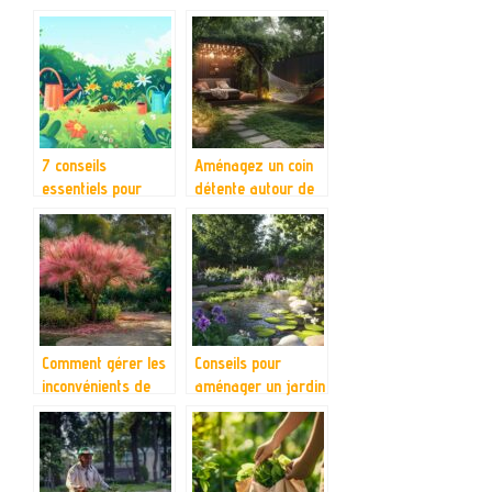
d’insectes
opération et
pollinisateurs
comment le faire ?
7 conseils
Aménagez un coin
essentiels pour
détente autour de
débuter en
votre abri de jardin
jardinage
Comment gérer les
Conseils pour
inconvénients de
aménager un jardin
l’albizia dans votre
belge respectueux
jardin
de la biodiversité